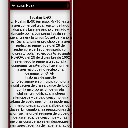
Aviación Rusa
Ilyushin IL-96
El Ilyushin IL-96 (en ruso: Ил-96) es un
avión comercial tetrarreactor de largo
alcance y fuselaje ancho diseñado y
fabricado por la compañía Ilyushin en lo
que antes era la Unión Soviética y ahora
es Rusia. El primer prototipo del avión
realizó su primer vuelo el 28 de
septiembre de 1988, equipado con
motores turbofán soviéticos Aviadvigatel
PS-90A, y el 29 de diciembre de 1992
se entregó la primera unidad a la
compañía rusa Aeroflot. Fue el primer
avión ruso que no recibió una
designación OTAN.
Historia y desarrollo
El IL-96 surgió en principio como una
modificación de gran alcance de IL-86,
con la incorporación de un ala
totalmente modificada, motores
silenciosos y de bajo consumo, una
cabina de vuelo mucho más moderna, y
un interior preparado para albergar dos
clases. En cuanto a las prestaciones del
avión, se mejoró el régimen de crucero y
de ascensos, los consumos y unas
mejoras considerables en despegues y
aterrizajes, además de haberle añadido