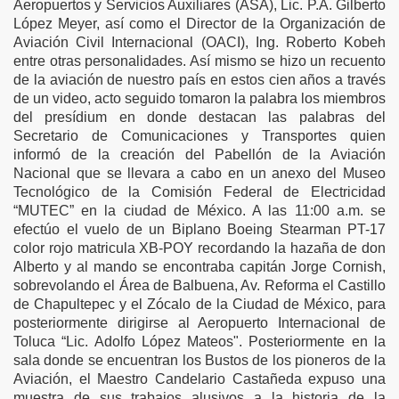
Aeropuertos y Servicios Auxiliares (ASA), Lic. P.A. Gilberto
López Meyer, así como el Director de la Organización de
Aviación Civil Internacional (OACI), Ing. Roberto Kobeh
entre otras personalidades. Así mismo se hizo un recuento
de la aviación de nuestro país en estos cien años a través
o
de un video, acto seguido tomaron la palabra los miembros
del presídium en donde destacan las palabras del
Secretario de Comunicaciones y Transportes quien
informó de la creación del Pabellón de la Aviación
Nacional que se llevara a cabo en un anexo del Museo
Tecnológico de la Comisión Federal de Electricidad
“MUTEC” en la ciudad de México. A
las 11:00 a.m. se
efectúo el vuelo de un Biplano Boeing Stearman PT-17
nes
color rojo matricula XB-POY recordando la hazaña de don
Alberto y al mando se encontraba capitán Jorge Cornish,
sobrevolando el Área de Balbuena, Av. Reforma el Castillo
de Chapultepec y el Zócalo de la Ciudad de México, para
posteriormente dirigirse al Aeropuerto Internacional de
Toluca “Lic. Adolfo López Mateos". Posteriormente
en la
sala donde se encuentran los Bustos de los pioneros de la
Aviación, el Maestro Candelario Castañeda expuso una
muestra de sus trabajos alusivos a la historia de la