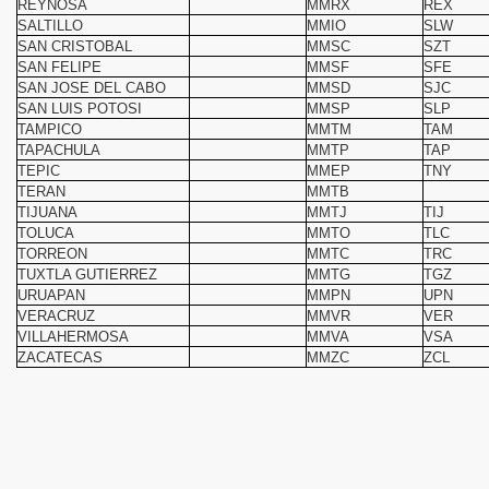
REYNOSA
MMRX
REX
SALTILLO
MMIO
SLW
SAN CRISTOBAL
MMSC
SZT
SAN FELIPE
MMSF
SFE
SAN JOSE DEL CABO
MMSD
SJC
SAN LUIS POTOSI
MMSP
SLP
TAMPICO
MMTM
TAM
TAPACHULA
MMTP
TAP
TEPIC
MMEP
TNY
TERAN
MMTB
TIJUANA
MMTJ
TIJ
TOLUCA
MMTO
TLC
TORREON
MMTC
TRC
TUXTLA GUTIERREZ
MMTG
TGZ
URUAPAN
MMPN
UPN
VERACRUZ
MMVR
VER
VILLAHERMOSA
MMVA
VSA
ZACATECAS
MMZC
ZCL