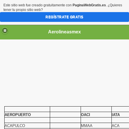
Este sitio web fue creado gratuitamente con
PaginaWebGratis.es
. ¿Quieres
tener tu propio sitio web?
REGÍSTRATE GRATIS
Aerolineasmex
ca
AEROPUERTO
OACI
IATA
ACAPULCO
MMAA
ACA
ss Rusia