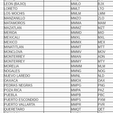
LEON (BAJIO)
MMLO
BJX
LORETO
MMLT
LTO
LOS MOCHIS
MMLM
LMM
MANZANILLO
MMZO
ZLO
MATAMOROS
MMMA
MAM
o
MAZATLAN
MMMZ
MZT
MERIDA
MMMD
MID
MEXICALI
MMXL
MXL
MEXICO
MMMX
MEX
MINATITLAN
MMMT
MTT
MONCLOVA
MMMV
MOV
MONTERREY
MMAN
ADN
MONTERREY
MMMY
MTY
MORELIA
MMMM
MLM
nes
NOGALES
MMNG
NOG
NUEVO LAREDO
MMNL
NLD
OAXACA
MMOX
OAX
PEDRAS NEGRAS
MMPG
PNG
POZA RICA
MMPA
PAZ
PUEBLA
MMPB
PBC
PUERTO ESCONDIDO
MMPS
PXM
PUERTO VALLARTA
MMPR
PVR
QUERETARO
MMQT
QET