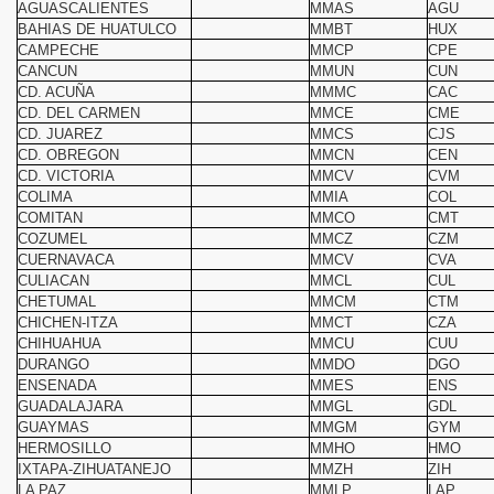
AGUASCALIENTES
MMAS
AGU
BAHIAS DE HUATULCO
MMBT
HUX
CAMPECHE
MMCP
CPE
CANCUN
MMUN
CUN
CD. ACUÑA
MMMC
CAC
CD. DEL CARMEN
MMCE
CME
CD. JUAREZ
MMCS
CJS
CD. OBREGON
MMCN
CEN
CD. VICTORIA
MMCV
CVM
COLIMA
MMIA
COL
COMITAN
MMCO
CMT
COZUMEL
MMCZ
CZM
CUERNAVACA
MMCV
CVA
CULIACAN
MMCL
CUL
CHETUMAL
MMCM
CTM
CHICHEN-ITZA
MMCT
CZA
CHIHUAHUA
MMCU
CUU
DURANGO
MMDO
DGO
ENSENADA
MMES
ENS
GUADALAJARA
MMGL
GDL
 Rescate
GUAYMAS
MMGM
GYM
HERMOSILLO
MMHO
HMO
Rusos
IXTAPA-ZIHUATANEJO
MMZH
ZIH
LA PAZ
MMLP
LAP