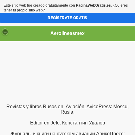
Este sitio web fue creado gratuitamente con
PaginaWebGratis.es
. ¿Quieres
tener tu propio sitio web?
REGÍSTRATE GRATIS
Aerolineasmex
ca
Revistas y libros Rusos en Aviación, AvicoPress: Moscu,
Rusia.
Editor en Jefe: Константин Удалов
Журналы и
книги на русском
авиации
АвикоПресс
:
ss Rusia