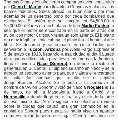
Thomas Dean y les ofrecieron comprar un avión construido
por
Glenn L. Martin
para llevarlo a Guaymas y atacar a los
barcos federales. Seles ofreció un buen dinero por mes
además de un generoso bono por cada bombardeo que
ca
efectuaran. El avión que se compró en $4,500.00 o
$5,000.00 dólares era un biplano de tipo
Martin Pusher
, o
sea que el motor se encontraba en la parte de atrás del
avión, con motor Curtiss, y tenía un solo asiento. El biplano
era muy frágil, no tenía cabina; el piloto iba al frente, al aire
libre. Se desarmó y se empacó en cinco fardos que
senviaron a
Tucson
,
Arizona
por Wells Fargo Express el
5 de mayo de 1913, llegando a esa ciudad el día 6.Luego
de algunas dificultades para llevar los fardos a la frontera,
llegó el avión a
Naco (Sonora)
, en donde lo recibió el
generalJuan G. Cabral. El biplano se armó en Naco y se le
agregó un segundo asiento para que viajara el encargado
de soltar las bombas que resultó ser el capitán
JoaquínBauche Alcalde. Se le puso a la aeronave el
nombre de “Avión Sonora” y voló de Naco a
Nogales
el 16
de mayo, de ahí a Magdalena, luego a Carbó y a
Hermosillo
a donde llegó entre cuatro y cinco de la tarde
de ese mismo día. Al día siguiente se efectuó un vuelo
sobre la ciudad que causó una gran conmoción en la
capital de Sonora pues nunca se había visto un aparato
como ese volando sobre ese lugar. Quedó constancia de