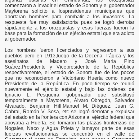
comenzaron a invadir el estado de Sonora y el gobernador
Maytorena solicitó a lospresidentes municipales que
aportaran hombres para combatir a los invasores. La
respuesta fue muy satisfactoria pues se logró derrotar
rápidamente a los orozquistas y esas fuerzas fueron la
base para la formación de un ejército estatal que era adicto
al gobernador.
Los hombres fueron licenciados y regresaron a sus
pueblos pero en 1913,luego de la Decena Trágica y los
asesinatos de Madero y José María Pino
Suárez,Presidente y Vicepresidente de la República
respectivamente, el estado de Sonora fue de los pocos
que no reconocieron a Victoriano Huerta como nuevo
Presidente de la República. En poco tiempo se reunió
nuevamente el ejército estatal y bajo las órdenes de
Ignacio L. Pesqueira, gobernador que substituyó
temporalmente a Maytorena, Álvaro Obregón, Salvador
Alvarado, Benjamín Hill,Manuel M. Diéguez, Juan G.
Cabral, Ramón V. Sosa, etc se logró derrotar y expulsar
del estado en la frontera con Arizona al ejército federal que
apoyaba a Huerta. Se tomaron las plazas fronterizas de
Nogales, Naco y Agua Prieta y lamayor parte de esas
fuerzas revolucionarias se concentró en el valle de