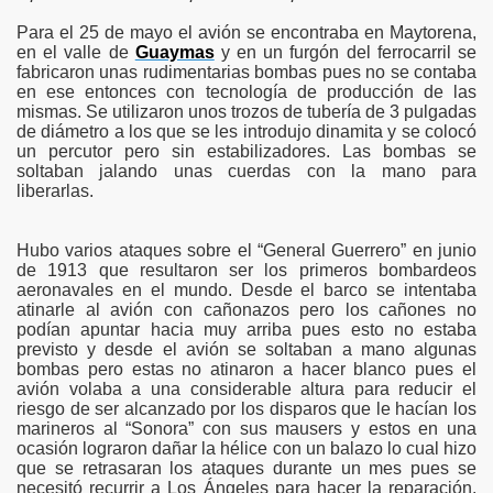
Para el 25 de mayo el avión se encontraba en Maytorena,
en el valle de
Guaymas
y en un furgón del ferrocarril se
fabricaron unas rudimentarias bombas pues no se contaba
en ese entonces con tecnología de producción de las
mismas. Se utilizaron unos trozos de tubería de 3 pulgadas
de diámetro a los que se les introdujo dinamita y se colocó
un percutor pero sin estabilizadores. Las bombas se
soltaban jalando unas cuerdas con la mano para
liberarlas.
Hubo varios ataques sobre el “General Guerrero” en junio
de 1913 que resultaron ser los primeros bombardeos
aeronavales en el mundo. Desde el barco se intentaba
atinarle al avión con cañonazos pero los cañones no
podían apuntar hacia muy arriba pues esto no estaba
previsto y desde el avión se soltaban a mano algunas
bombas pero estas no atinaron a hacer blanco pues el
avión volaba a una considerable altura para reducir el
riesgo de ser alcanzado por los disparos que le hacían los
marineros al “Sonora” con sus mausers y estos en una
ocasión lograron dañar la hélice con un balazo lo cual hizo
que se retrasaran los ataques durante un mes pues se
necesitó recurrir a Los Ángeles para hacer la reparación.