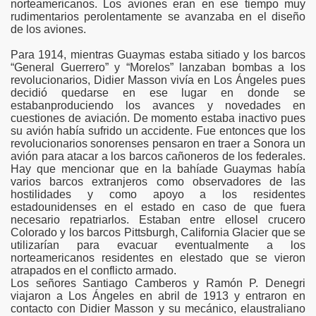
norteamericanos. Los aviones eran en ese tiempo muy
l
rudimentarios perolentamente se avanzaba en el diseño
de los aviones.
Para 1914, mientras Guaymas estaba sitiado y los barcos
“General Guerrero” y “Morelos” lanzaban bombas a los
revolucionarios, Didier Masson vivía en Los Ángeles pues
decidió quedarse en ese lugar en donde se
estabanproduciendo los avances y novedades en
cuestiones de aviación. De momento estaba inactivo pues
su avión había sufrido un accidente. Fue entonces que los
revolucionarios sonorenses pensaron en traer a Sonora un
avión para atacar a los barcos cañoneros de los federales.
Hay que mencionar que en la bahíade Guaymas había
varios barcos extranjeros como observadores de las
n Internacional por Pais
hostilidades y como apoyo a los residentes
estadounidenses en el estado en caso de que fuera
1 consejos
necesario repatriarlos. Estaban entre ellosel crucero
Colorado y los barcos Pittsburgh, California Glacier que se
utilizarían para evacuar eventualmente a los
norteamericanos residentes en elestado que se vieron
atrapados en el conflicto armado.
Los señores Santiago Camberos y Ramón P. Denegri
viajaron a Los Ángeles en abril de 1913 y entraron en
ión
contacto con Didier Masson y su mecánico, elaustraliano