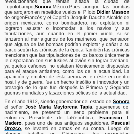
revolucionarios que tenían sitiada la ciudad de
Topolobampo
,
Sonora
,México.Pues aunque las bombas
que arrojaron en repetidos vuelos el Piloto
Didier Masson
de origenFrancés y el Capitán Joaquín Bauche Alcalde de
origen mexicano, como bombardero, no explotaron ni
lograron asustar o incomodar a los navíos y sus
o
tripulaciones, aun cuando en el primer vuelo, si se
lanzaron al mar algunos de los marineros, que pensaron
que alguna de las bombas podrían explotar y dañar a su
barco según las crónicas de la época.También las crónicas
mencionan que las tripulaciones de los barcos únicamente
le disparaban con sus fusiles al avión sin lograr averiarlo,
ya quelos cañones, no estaban técnicamente dispuestos
para el ataque antiaéreo, como los de la actualidad. La
aparición y empleo de ésta aeronave en éste encuentro
nes
hostil y de guerra, fue un hecho insólito e innovador y un
presagio de lo que fue después la Primera y Segunda
guerras mundiales y lasacciones bélicas de la actualidad.
En el año 1912, siendo gobernador del estado de
Sonora
el señor
José María Maytorena Tapia
, guaymense de
nacimiento, se presentó un serio problema para el
entonces Presidente de laRepública,
Francisco I.
Madero
, pues uno de sus antiguos seguidores,
Pascual
Orozco
, se levantó en armas en su contra. Luego de
algunas batallas en Chihuahua, los orozquistas