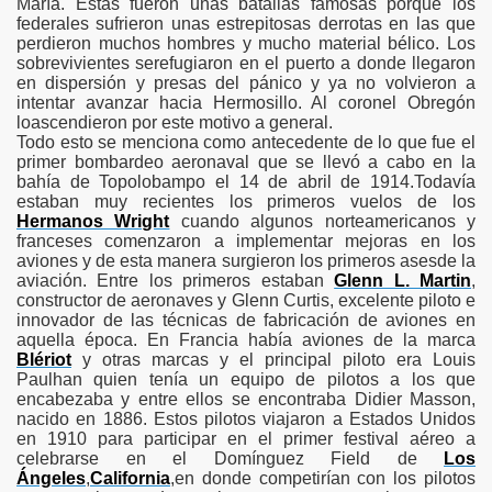
María. Estas fueron unas batallas famosas porque los
federales sufrieron unas estrepitosas derrotas en las que
perdieron muchos hombres y mucho material bélico. Los
sobrevivientes serefugiaron en el puerto a donde llegaron
en dispersión y presas del pánico y ya no volvieron a
intentar avanzar hacia Hermosillo. Al coronel Obregón
loascendieron por este motivo a general.
Todo esto se menciona como antecedente de lo que fue el
primer bombardeo aeronaval que se llevó a cabo en la
bahía de Topolobampo el 14 de abril de
1914.Todavía
estaban muy recientes los primeros vuelos de los
Hermanos Wright
cuando algunos norteamericanos y
franceses comenzaron a implementar mejoras en los
aviones y de esta manera surgieron los primeros asesde la
raniff
aviación. Entre los primeros estaban
Glenn L. Martin
,
constructor de aeronaves y Glenn Curtis, excelente piloto e
l Mundo
innovador de las técnicas de fabricación de aviones en
aquella época. En Francia había aviones de la marca
Blériot
y otras marcas y el principal piloto era Louis
Paulhan quien tenía un equipo de pilotos a los que
encabezaba y entre ellos se encontraba Didier Masson,
 el Mundo
nacido en 1886. Estos pilotos viajaron a Estados Unidos
en 1910 para participar en el primer festival aéreo a
celebrarse en el Domínguez Field de
Los
Ángeles
,
California
,en donde competirían con los pilotos