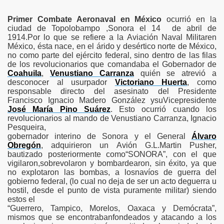
Primer Combate Aeronaval en México
ocurrió en la
ciudad de Topolobampo
,Sonora el 14 de abril de
1914.Por lo que se refiere a la Aviación Naval Militaren
México, ésta nace, en el árido y desértico norte de México,
no como parte del ejército federal, sino dentro de las filas
de los revolucionarios que comandaba el Gobernador de
Coahuila
,
Venustiano Carranza
quién se atrevió a
desconocer al usurpador
Victoriano Huerta
, como
responsable directo del asesinato del Presidente
Francisco Ignacio Madero González ysuVicepresidente
José María Pino Suárez
. Esto ocurrió cuando los
revolucionarios al mando de Venustiano Carranza, Ignacio
Pesqueira,
gobernador interino de Sonora y el General
Álvaro
Obregón
, adquirieron un Avión G.L.Martin Pusher,
bautizado posteriormente como“SONORA”, con el que
vigilaron,sobrevolaron y bombardearon, sin éxito, ya que
no explotaron las bombas, a losnavíos de guerra del
gobierno federal, (lo cual no deja de ser un acto deguerra u
hostil, desde el punto de vista puramente militar) siendo
 Rescate
estos el
“Guerrero, Tampico, Morelos, Oaxaca y Demócrata”,
Rusos
mismos que se encontrabanfondeados y atacando a los